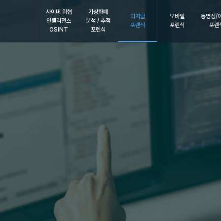
사이버 위협
가상화폐
디지털
모바일
동영상/
인텔리전스
분석 / 추적
포렌식
포렌식
포렌
OSINT
포렌식