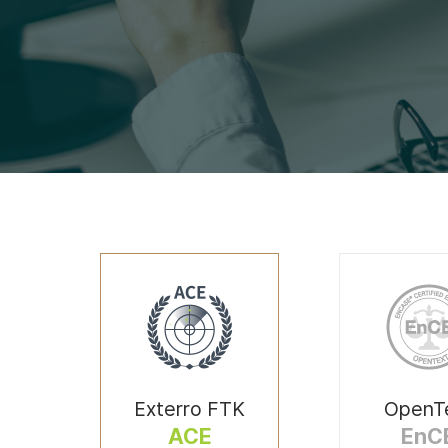
Exterro FTK
OpenT
ACE
EnC