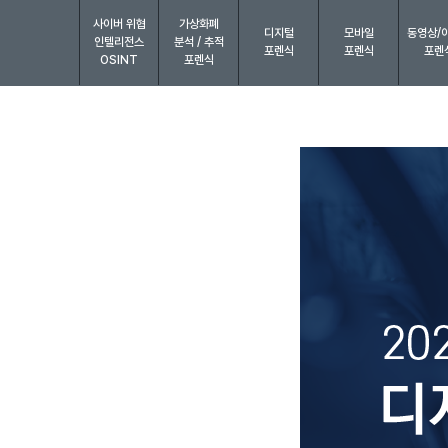
사이버 위협
가상화폐
디지털
모바일
동영상/
인텔리전스
분석 / 추적
포렌식
포렌식
포렌
OSINT
포렌식