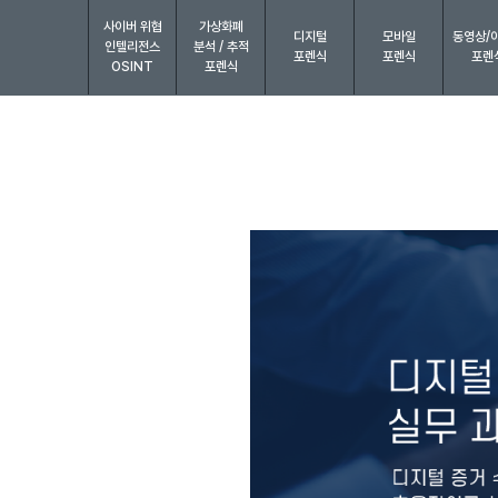
사이버 위협
가상화폐
디지털
모바일
동영상/
인텔리전스
분석 / 추적
포렌식
포렌식
포렌
OSINT
포렌식